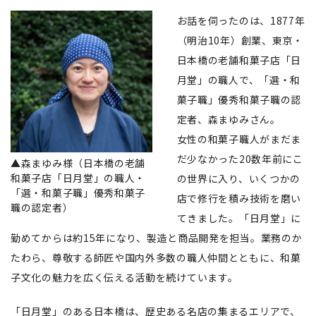
お話を伺ったのは、1877年
（明治10年）創業、東京・
日本橋の老舗和菓子店「日
月堂」の職人で、「選・和
菓子職」優秀和菓子職の認
定者、森まゆみさん。
女性の和菓子職人がまだま
だ少なかった20数年前にこ
▲森まゆみ様（日本橋の老舗
和菓子店「日月堂」の職人・
の世界に入り、いくつかの
「選・和菓子職」優秀和菓子
店で修行を積み技術を磨い
職の認定者）
てきました。「日月堂」に
勤めてからは約15年になり、製造と商品開発を担当。業務のか
たわら、尊敬する師匠や国内外多数の職人仲間とともに、和菓
子文化の魅力を広く伝える活動を続けています。
「日月堂」のある日本橋は、歴史ある名店の集まるエリアで、