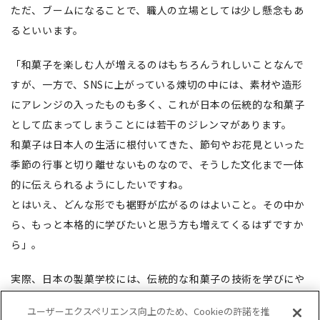
ただ、ブームになることで、職人の立場としては少し懸念もあ
るといいます。
「和菓子を楽しむ人が増えるのはもちろんうれしいことなんで
すが、一方で、SNSに上がっている煉切の中には、素材や造形
にアレンジの入ったものも多く、これが日本の伝統的な和菓子
として広まってしまうことには若干のジレンマがあります。
和菓子は日本人の生活に根付いてきた、節句やお花見といった
季節の行事と切り離せないものなので、そうした文化まで一体
的に伝えられるようにしたいですね。
とはいえ、どんな形でも裾野が広がるのはよいこと。その中か
ら、もっと本格的に学びたいと思う方も増えてくるはずですか
ら」。
実際、日本の製菓学校には、伝統的な和菓子の技術を学びにや
ってくる留学生も多いとのこと。日本で学び、日本の店で修行
ユーザーエクスペリエンス向上のため、Cookieの許諾を推
して、自国で和菓子のお店を開いている人もいるそうです。