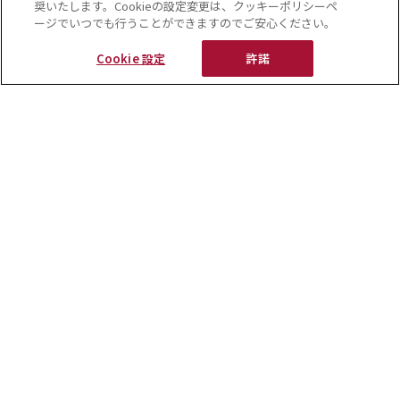
奨いたします。Cookieの設定変更は、クッキーポリシーペ
ージでいつでも行うことができますのでご安心ください。
Cookie 設定
許諾
▲（左）タイ・チェンマイのカフェ『まごころ』では現地の和
菓子職人による煉切を提供、（右）敷地内の縁側から、日本庭
園風の景観を眺めながら和菓子を楽しめる
Column
日本の四季と文化を映し出す和菓子「煉
切（ねりきり）」とは