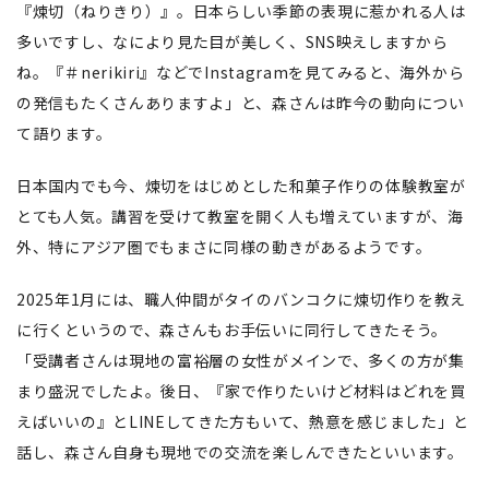
『煉切（ねりきり）』。日本らしい季節の表現に惹かれる人は
多いですし、なにより見た目が美しく、SNS映えしますから
ね。『＃nerikiri』などでInstagramを見てみると、海外から
の発信もたくさんありますよ」と、森さんは昨今の動向につい
て語ります。
日本国内でも今、煉切をはじめとした和菓子作りの体験教室が
とても人気。講習を受けて教室を開く人も増えていますが、海
外、特にアジア圏でもまさに同様の動きがあるようです。
2025年1月には、職人仲間がタイのバンコクに煉切作りを教え
に行くというので、森さんもお手伝いに同行してきたそう。
「受講者さんは現地の富裕層の女性がメインで、多くの方が集
まり盛況でしたよ。後日、『家で作りたいけど材料はどれを買
えばいいの』とLINEしてきた方もいて、熱意を感じました」と
話し、森さん自身も現地での交流を楽しんできたといいます。