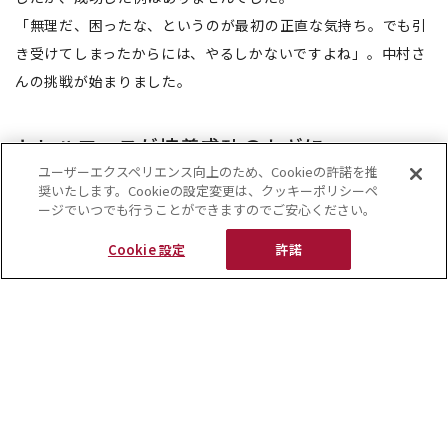
「無理だ、困ったな、というのが最初の正直な気持ち。でも引
き受けてしまったからには、やるしかないですよね」。中村さ
んの挑戦が始まりました。
トレハロースが培養成功のカギに
ユーザーエクスペリエンス向上のため、Cookieの許諾を推
奨いたします。Cookieの設定変更は、クッキーポリシーペ
組織培養は、茎の先端から0.5mmほどの小さな分裂組織を顕微
ージでいつでも行うことができますのでご安心ください。
鏡で取り出し、無菌の培養液の中で培養します。
Cookie 設定
許諾
培養液は植物が育つために必要なさまざまな成分が入ったもの
で、基本的な成分はどの植物であってもあまり変わりません。
特に成分中の糖に関しては、植物自身がもつ糖であるスクロー
ス（ショ糖）を用いることが常識であり、他の糖に置き換える
ことは半ばタブーとされていました。
「ですが先行研究の通り、一般的な培養液ではうまくいかず、
次に、培養液の糖以外の成分をいろいろ変えて試したのです