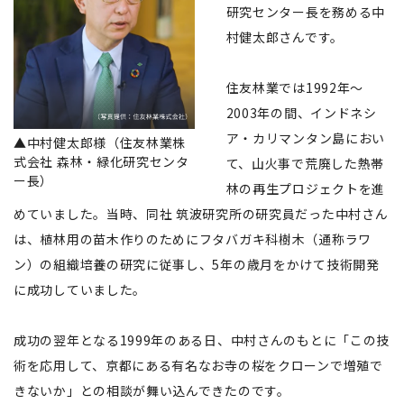
研究センター長を務める中
村健太郎さんです。
住友林業では1992年〜
2003年の間、インドネシ
ア・カリマンタン島におい
▲中村健太郎様（住友林業株
式会社 森林・緑化研究センタ
て、山火事で荒廃した熱帯
ー長）
林の再生プロジェクトを進
めていました。当時、同社 筑波研究所の研究員だった中村さん
は、植林用の苗木作りのためにフタバガキ科樹木（通称ラワ
ン）の組織培養の研究に従事し、5年の歳月をかけて技術開発
に成功していました。
成功の翌年となる1999年のある日、中村さんのもとに「この技
術を応用して、京都にある有名なお寺の桜をクローンで増殖で
きないか」との相談が舞い込んできたのです。