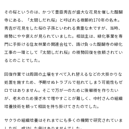
その桜というのは、かつて豊臣秀吉が盛大な花見を催した醍醐
寺にある、「太閤しだれ桜」と呼ばれる樹齢約170年の名木。
秀吉が花見をした桜の子孫といわれる貴重な木ですが、当時、
樹勢にやや衰えが見られていました。相談主は、緑化事業を専
門に手掛ける住友林業の関連会社で、請け負った醍醐寺の緑化
工事の一環として『太閤しだれ桜』の樹勢回復を依頼されてい
るとのことでした。
回復作業では周囲の土壌をすべて入れ替えるなどの大掛かりな
処置を施すため、予期せぬトラブルで枯れてしまう可能性もゼ
ロではありません。そこで万が一のために後継樹を作りたい
が、老木のため接ぎ木で増やすことが難しく、中村さんの組織
培養技術を頼って相談を持ち掛けてきたのでした。
サクラの組織培養はそれまでにも多くの機関で研究されていま
したが、成功した例はありませんでした。