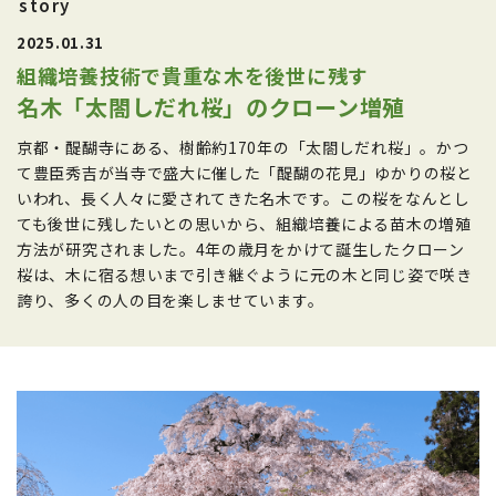
story
2025.01.31
組織培養技術で貴重な木を後世に残す
名木「太閤しだれ桜」のクローン増殖
京都・醍醐寺にある、樹齢約170年の「太閤しだれ桜」。かつ
て豊臣秀吉が当寺で盛大に催した「醍醐の花見」ゆかりの桜と
いわれ、長く人々に愛されてきた名木です。この桜をなんとし
ても後世に残したいとの思いから、組織培養による苗木の増殖
方法が研究されました。4年の歳月をかけて誕生したクローン
桜は、木に宿る想いまで引き継ぐように元の木と同じ姿で咲き
誇り、多くの人の目を楽しませています。