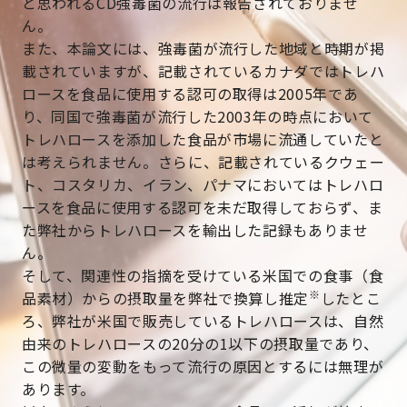
と思われるCD強毒菌の流行は報告されておりませ
ん。
また、本論文には、強毒菌が流行した地域と時期が掲
載されていますが、記載されているカナダではトレハ
ロースを食品に使用する認可の取得は2005年であ
り、同国で強毒菌が流行した2003年の時点において
トレハロースを添加した食品が市場に流通していたと
は考えられません。さらに、記載されているクウェー
ト、コスタリカ、イラン、パナマにおいてはトレハロ
ースを食品に使用する認可を未だ取得しておらず、ま
た弊社からトレハロースを輸出した記録もありませ
ん。
そして、関連性の指摘を受けている米国での食事（食
※
品素材）からの摂取量を弊社で換算し推定
したとこ
ろ、弊社が米国で販売しているトレハロースは、自然
由来のトレハロースの20分の1以下の摂取量であり、
この微量の変動をもって流行の原因とするには無理が
あります。