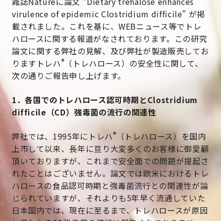
雑誌Natureに論文 “Dietary trehalose enhances
virulence of epidemic
Clostridium difficile
” が掲
載されました。これを基に、WEBニュース等でトレ
ハロースに関する報道がなされております。この研究
論文に関する弊社の見解、及び弊社が製造販売してお
®
りますトレハ
（トレハロース）の安全性に関して、
次の通りご報告申し上げます。
1．各国でのトレハロース認可時期と
Clostridium
difficile
（CD）強毒菌の流行の関連性
®
弊社では、1995年にトレハ
（トレハロース）を国内
上市して以来、長年に亘り大変多くのお客様に御愛顧
頂いておりますが、これまで安全面での問題が提起さ
れたことはございません。論文では欧米におけるトレ
ハロースの食品認可時期と強毒菌流行との関連性が論
じられていますが、それよりも5年早く流通していた
日本国内では、現在に至るまで、トレハロースが原因