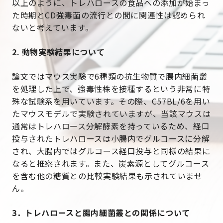
以上のように、トレハロースの食品への添加が始まっ
た時期とCD強毒菌の流行との間に関連性は認められ
ないと考えています。
2. 動物実験結果について
論文ではマウス実験で6種類の抗生物質で腸内細菌叢
を処理した上で、強毒性株を接種するという非常に特
殊な試験系を用いています。その際、C57BL/6を用い
たマウスモデルで実験されていますが、当該マウスは
通常はトレハロース分解酵素を持っているため、経口
投与されたトレハロースは小腸内でグルコースに分解
され、大腸内ではグルコース経口投与と同様の結果に
なると推察されます。また、炭素源としてグルコース
を含む他の糖質との比較実験結果も示されていませ
ん。
3．トレハロースと腸内細菌叢との関係について