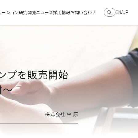
ューション
研究開発
ニュース
採用情報
お問い合わせ
EN
JP
ンプを販売開始 
付～
株式会社 林 原