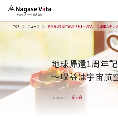
TOP
ニュース
地球帰還1周年記念「トレハ星人」のLINEスタン
地球帰還1周年記
～収益は宇宙航空
その他
2020/10/08