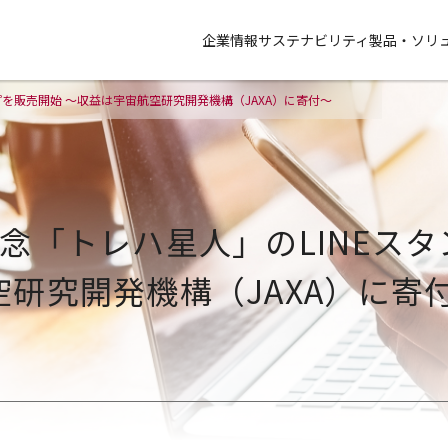
企業情報
サステナビリティ
製品・ソリ
プを販売開始 ～収益は宇宙航空研究開発機構（JAXA）に寄付～
念「トレハ星人」のLINEスタ
研究開発機構（JAXA）に寄