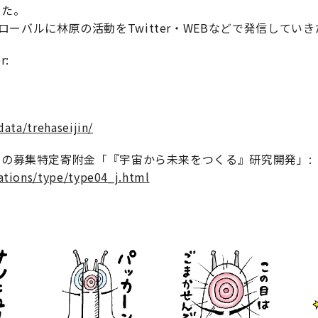
した。
ーバルに林原の活動をTwitter・WEBなどで発信してい
:
data/trehaseijin/
）の募集特定寄附金「『宇宙から未来をつくる』研究開発」:
ations/type/type04_j.html