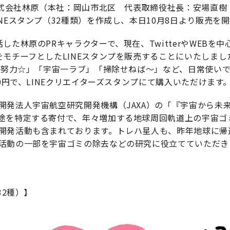
の株式会社林原（本社：岡山市北区 代表取締役社長：安場直樹
NEスタンプ（32種類）を作成し、本日10月8日より販売を
した林原のPRキャラクターで、現在、TwitterやWEBを
をモチーフとしたLINEスタンプを販売することにいたしまし
、「努力☆」「宇宙一ラブ」「掃除せねば～」など、日常使い
20円で、LINEクリエイターズスタンプにて購入いただけます
開発法人宇宙航空研究開発機構（JAXA）の「『宇宙から未
途を特定する寄付で、年々増加する地球周回軌道上の宇宙ゴ
開発活動も含まれております。トレハ星人も、昨年地球に帰
活動の一部を宇宙ゴミの除去などの研究に役立てていただき
32種）】