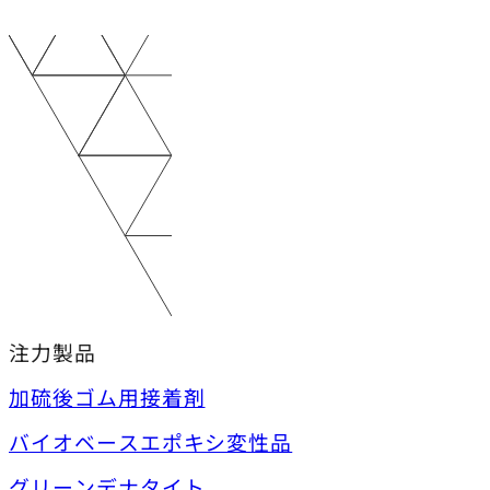
注力製品
加硫後ゴム用接着剤
バイオベースエポキシ変性品
グリーンデナタイト