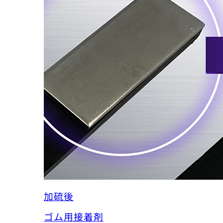
加硫後
ゴム用接着剤