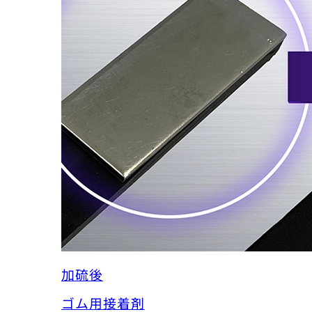
加硫後
ゴム用接着剤