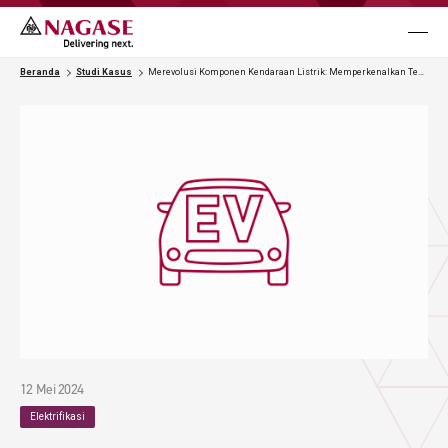
メニュ
Bisnis
Beranda
Studi Kasus
Merevolusi Komponen Kendaraan Listrik: Memperkenalkan Teknologi Paten untuk Miniaturisasi dan Ringan dengan Metal-Resin Integrated Molding
Studi Kasus
Pustaka
Berita & Peristiwa
Hubungi Kami
12 Mei 2024
Elektrifikasi
Language