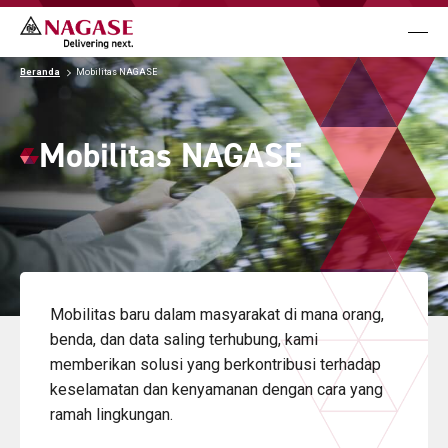
メニュ
Bisnis
Beranda
Mobilitas NAGASE
Studi Kasus
Mobilitas NAGASE
Pustaka
Berita & Peristiwa
Mobilitas baru dalam masyarakat di mana orang,
benda, dan data saling terhubung,
kami
Hubungi Kami
memberikan solusi yang berkontribusi terhadap
keselamatan dan kenyamanan dengan cara yang
ramah lingkungan.
Language