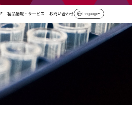
F
製品情報・サービス
お問い合わせ
Language
共同研究・開発
試薬
受託合成企業紹介
低エンドトキシン化サービス
リチウム電池関連試薬
ライフサイエンス関連
高純度ケミカル
（バイオ関連）