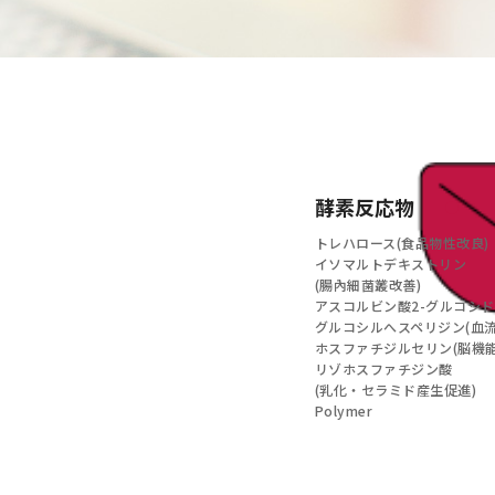
酵素反応物
トレハロース(食品物性改良)
イソマルトデキストリン
(腸內細菌叢改善)
アスコルビン酸2-グルコシド
グルコシルへスペリジン(血流
ホスファチジルセリン(脳機能
リゾホスファチジン酸
(乳化・セラミド産生促進)
Polymer