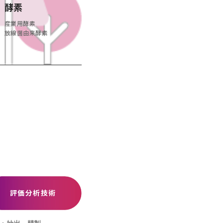
酵素
産業用酵素
放線菌由来酵素
評価分析技術
・抽出、精製