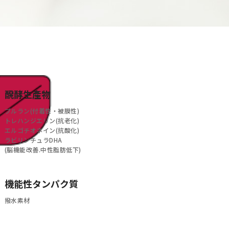
醗酵生產物
プルラン(付着性・被膜性)
トレハンジエリン(抗老化)
エルゴチオネイン(抗酸化)
ラビリンチュラDHA
(脳機能改善.中性脂肪低下)
機能性タンパク質
撥水素材