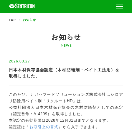
TOP
お知らせ
セントリコンとは
採用事例
セントリコンとは
施工代理店を探す
セントリコンの種類
2026.03.27
シロアリを知る
日本木材保存協会認定（木材防蟻剤・ベイト工法用）を
安全性
取得しました。
FAQ・お問い合わせ
シロアリの基本
このたび、ナガセフードソリューションズ株式会社はシロア
リ防除用ベイト剤「リクルートHD」は、
ハウスメーカー・工務店の方
シロアリの被害から家を守るには
公益社団法人日本木材保存協会の木材防蟻剤としての認定
（認定番号：A-4299）を取得しました。
認定オペレーターの方
シロアリ防除業者選びのポイント
本認定の有効期限は2028年12月31日までとなります。
認定証は「
お取引上の書式
』から入手できます。