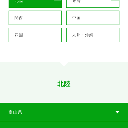
北陸
東海
eラーニングの方
関西
中国
四国
九州・沖縄
北陸
富山県