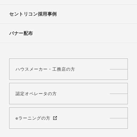
福井営業所
〒 933-0014
金沢市
野村第五 1793番
セントリコン採用事例
(株)ダスキン
0776-21-6321
ダスキン北陸ターミニックス
〒 910-0021
乾徳 2-2-2
バナー配布
076-245-0303
富山市
〒 921-8027
ヤマイチ(株)
神田2-1-28
住遊館
福井市
(株)ダスキン
ハウスメーカー・工務店の方
076-436-0234
ダスキンターミニックス 福井中央店
〒 930-0173
珠洲市
呉羽野口 812
(株)ダスキン
0776-52-2011
認定オペレータの方
ダスキン 飯田支店
〒 910-0824
間山町 3-58 R.D.C (株)みつばち内
0768-82-1352
富山市
eラーニングの方
〒 927-1214
(株)ダスキン
飯田町28部33-1
ダスキン北陸富山営業所ターミニックス
福井市