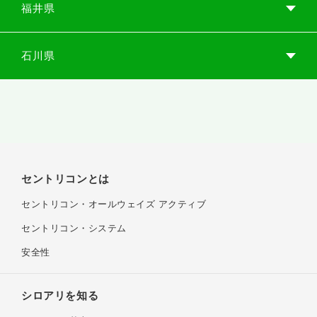
福井県
富山市
(株)ピコイ
石川県
富山支店
鯖江市
協和化学(株)
076-421-6471
本社
〒 939-8213
金沢市
黒瀬 212-20
(株)ピコイ
0778-52-4040
金沢支店
〒 916-0016
セントリコンとは
神中町 2-3-36
076-240-6471
セントリコン・
富山市
オールウェイズ アクティブ
〒 921-8061
(有)北陸白アリ
セントリコン・システム
森戸 2-60-3
本社
福井市
安全性
(株)ピコイ
076-442-0835
シロアリを知る
福井支店
〒 930-0816
金沢市
上赤江町 2-7-22