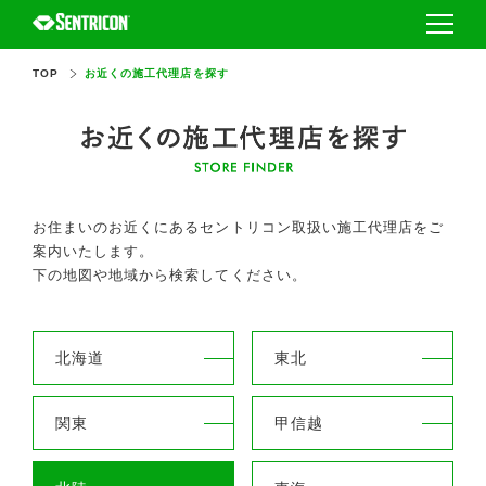
TOP
お近くの施工代理店を探す
セントリコンとは
採用事例
セントリコンとは
施工代理店を探す
セントリコンの種類
お住まいのお近くにある
セントリコン取扱い施工代理店をご
案内いたします。
シロアリを知る
安全性
下の地図や地域から検索してください。
FAQ・お問い合わせ
シロアリの基本
北海道
東北
ハウスメーカー・工務店の方
シロアリの被害から家を守るには
関東
甲信越
認定オペレーターの方
シロアリ防除業者選びのポイント