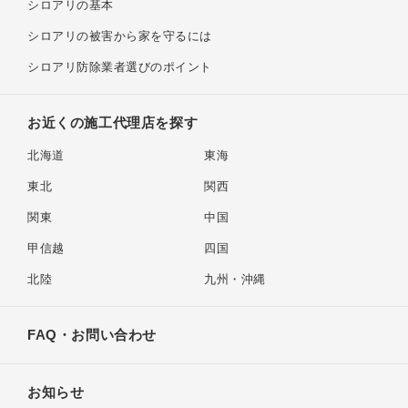
北陸環境衛生(株)
シロアリの基本
0776-34-6471
本社
〒 918-8112
シロアリの被害から家を守るには
下馬 3-606-3
076-251-1016
シロアリ防除業者選びのポイント
富山市
〒 920-0811
株式会社ミガキ
小坂西 23-1
お近くの施工代理店を探す
本社
福井市
北海道
東海
日本防疫（株）
076-461-7781
東北
関西
本社
〒 939-8216
金沢市
関東
中国
黒瀬北町2丁目3-10
㈱帝装化成
0776-36-1522
甲信越
四国
北陸営業所
〒 918-8108
北陸
九州・沖縄
春日1-7-19
076-261-6474
高岡市
〒 920-0025
(株)ダスキン
FAQ・お問い合わせ
駅西新町3-4-25
ダスキン高岡支店
福井市
(株)NITTOH
0766-22-7348
お知らせ