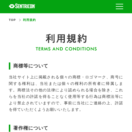
TOP
利用規約
セントリコンとは
採用事例
セントリコンとは
施工代理店を探す
セントリコンの種類
商標等について
シロアリを知る
安全性
当社サイト上に掲載される個々の商標・ロゴマーク、商号に
関する権利は、当社または個々の権利の所有者に帰属しま
FAQ・お問い合わせ
シロアリの基本
す。商標法その他の法律により認められる場合を除き、これ
らを当社の許諾を得ることなく使用等する行為は商標法等に
ハウスメーカー・工務店の方
シロアリの被害から家を守るには
より禁止されていますので、事前に当社にご連絡の上、許諾
を得ていただくようお願いいたします。
認定オペレーターの方
シロアリ防除業者選びのポイント
著作権について