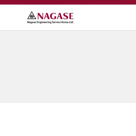
Company
회사개요
Products
회사연혁
SCANTEC
Contact Us
찾아오시는길
CMS
나가세 엔지니어링 서비스 코리아(주)
Nagase Engineering Service Korea Ltd.
Delivering ne