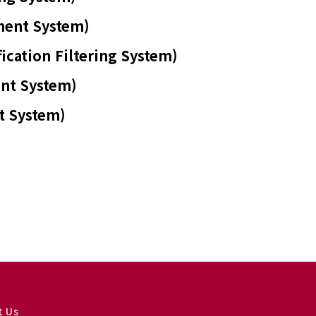
ent System)
ation Filtering System)
t System)
 System)
t Us