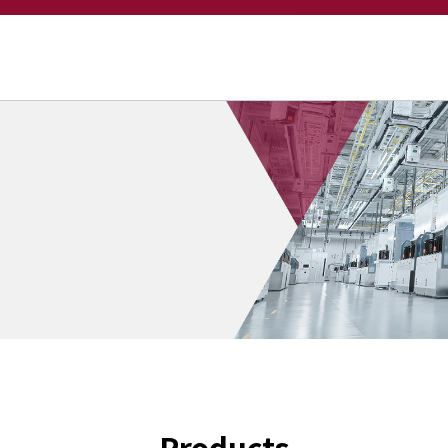
xt.
Products