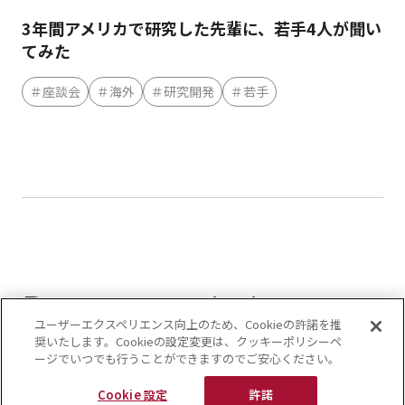
3年間アメリカで研究した先輩に、若手4人が聞い
てみた
＃座談会
＃海外
＃研究開発
＃若手
Recommended
ユーザーエクスペリエンス向上のため、Cookieの許諾を推
Content
奨いたします。Cookieの設定変更は、クッキーポリシーペ
ージでいつでも行うことができますのでご安心ください。
おすすめコンテンツ
Cookie 設定
許諾