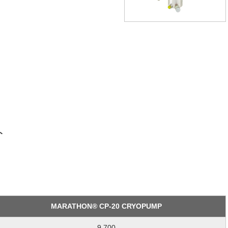
ト
MARATHON® CP-20 CRYOPUMP
9,700