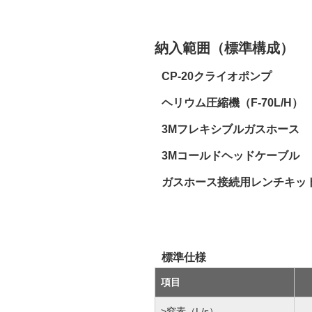
納入範囲（標準構成）
CP-20クライオポンプ
ヘリウム圧縮機（F-70L/H）
3Mフレキシブルガスホース
3Mコールドヘッドケーブル
ガスホース接続用レンチキッ
標準仕様
項目
>窒素（L/s）