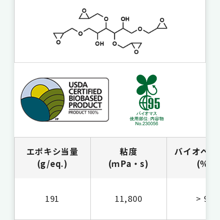
エポキシ当量
粘度
バイオベー
(g/eq.)
(ｍPa・s)
(％)
191
11,800
> 99